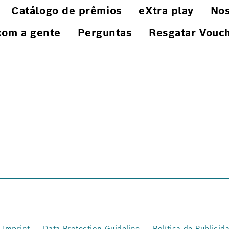
Catálogo de prêmios
eXtra play
Nos
com a gente
Perguntas
Resgatar Vouc
Imprint
Data Protection Guideline
Política de Publicid