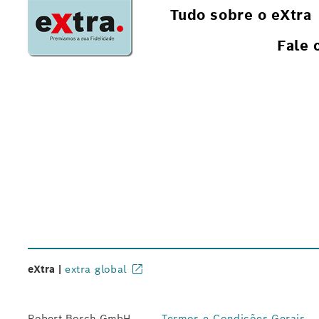
Tudo sobre o eXtra
Fale 
eXtra |
extra global
Robert Bosch GmbH
Termos e Condições Gerais