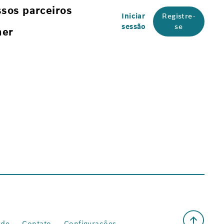
sos parceiros
Iniciar
Registre-
sessão
se
her
ade
Contato
Configurações