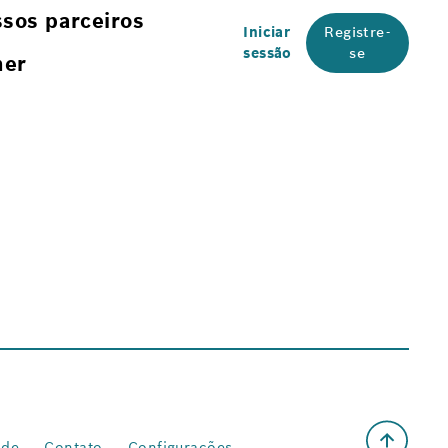
sos parceiros
Iniciar
Registre-
sessão
se
her
ade
Contato
Configurações