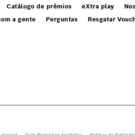
Catálogo de prêmios
eXtra play
Nos
com a gente
Perguntas
Resgatar Vouc
Imprint
Data Protection Guideline
Política de Publicid