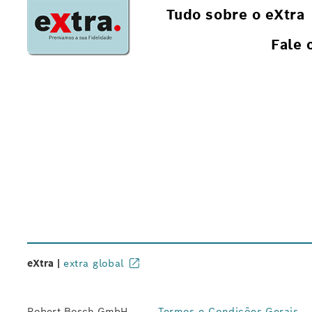
Tudo sobre o eXtra
Fale 
eXtra |
extra global
Robert Bosch GmbH
Termos e Condições Gerais